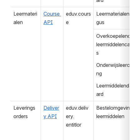
ard
Leermateri
Course 
eduv.cours
Leermaterialencata
alen
API
e
gus
Overkoepelende 
leermiddelencatalo
s
Onderwijsleeromge
ng
Leermiddelendash
ard
Leverings
Deliver
eduv.deliv
Bestelomgeving 
orders
y API
ery.
leermiddelen
entitlor