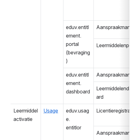
eduv.entitl
Aanspraakmanage
ement.
portal 
Leermiddelenportaa
(bevraging
)
eduv.entitl
Aanspraakmanage
ement.
Leermiddelendash
dashboard
ard
Leermiddel
Usage
eduv.usag
Licentieregistratie
activatie
e.
entitlor
Aanspraakmanage