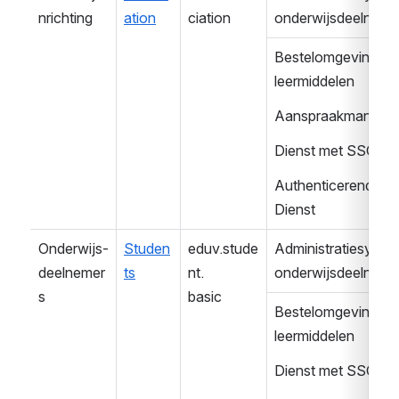
nrichting
ation
ciation
onderwijsdeelneme
Bestelomgeving 
leermiddelen
Aanspraakmanage
Dienst met SSO
Authenticerende 
Dienst
Onderwijs-
Studen
eduv.stude
Administratiesystee
deelnemer
ts
nt.
onderwijsdeelneme
s
basic
Bestelomgeving 
leermiddelen
Dienst met SSO