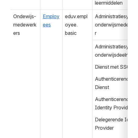
leermiddelen
Ondewijs-
Employ
eduv.empl
Administratiesystee
medewerk
ees
oyee.
onderwijsmedewer
ers
basic
r
Administratiesystee
onderwijsdeelneme
Dienst met SSO
Authenticerende 
Dienst
Authenticerende 
Identity Provider
Delegerende Identit
Provider