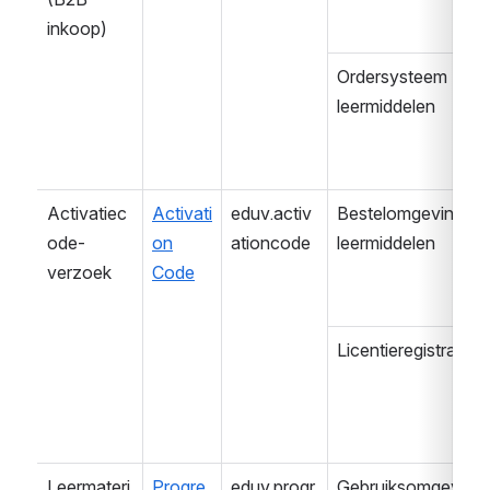
inkoop)
Ordersysteem 
leermiddelen
Activatiec
Activati
eduv.activ
Bestelomgeving 
ode-
on
ationcode
leermiddelen
verzoek
Code
Licentieregistratie
Leermateri
Progre
eduv.progr
Gebruiksomgeving 