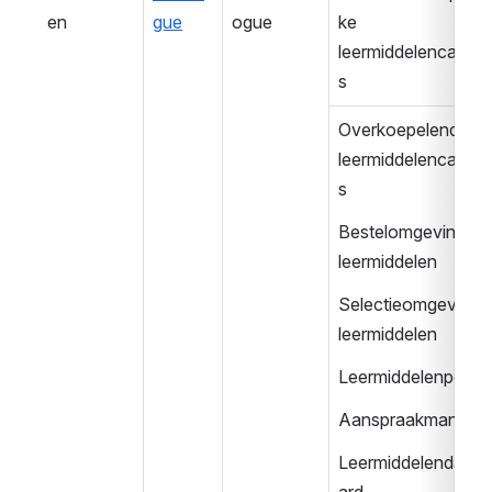
en
gue
ogue
ke 
leermiddelencatalo
s
Overkoepelende 
leermiddelencatalo
s
Bestelomgeving 
leermiddelen
Selectieomgeving 
leermiddelen
Leermiddelenportaa
Aanspraakmanage
Leermiddelendash