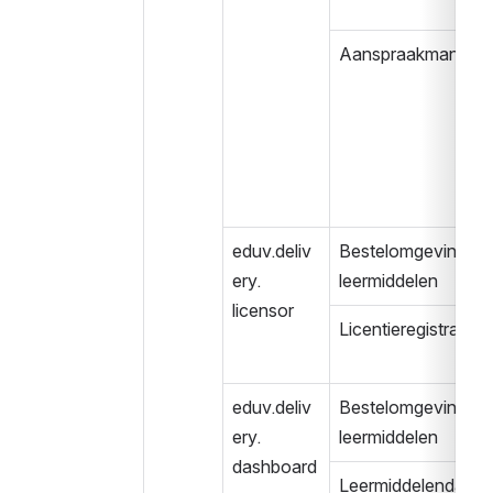
Aanspraakmanage
eduv.deliv
Bestelomgeving 
ery.
leermiddelen
licensor
Licentieregistratie
eduv.deliv
Bestelomgeving 
ery.
leermiddelen
dashboard
Leermiddelendash