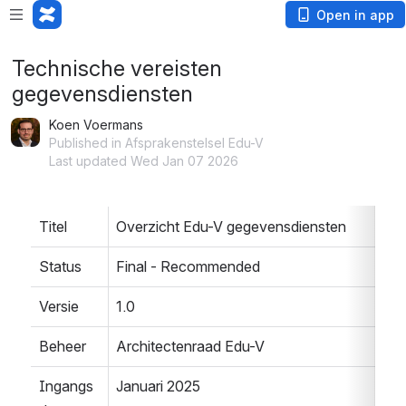
Open in app
Technische vereisten
gegevensdiensten
Koen Voermans
Published in Afsprakenstelsel Edu-V
Last updated Wed Jan 07 2026
Titel
Overzicht Edu-V gegevensdiensten
Status
Final - Recommended
Versie
1.0
Beheer
Architectenraad Edu-V
Ingangs
Januari 2025