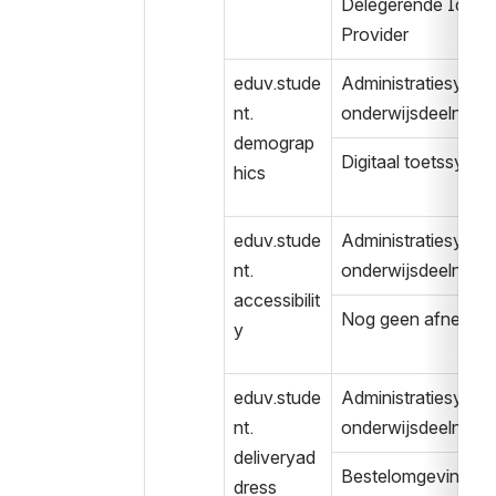
Delegerende Identit
Provider
eduv.stude
Administratiesystee
nt.
onderwijsdeelneme
demograp
Digitaal toetssyst
hics
eduv.stude
Administratiesystee
nt.
onderwijsdeelneme
accessibilit
Nog geen afnemer
y
eduv.stude
Administratiesystee
nt.
onderwijsdeelneme
deliveryad
Bestelomgeving 
dress