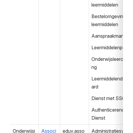
leermiddelen
Bestelomgeving 
leermiddelen
Aanspraakmanage
Leermiddelenportaa
Onderwijsleeromge
ng
Leermiddelendash
ard
Dienst met SSO
Authenticerende 
Dienst
Onderwijsi
Associ
eduv.asso
Administratiesystee