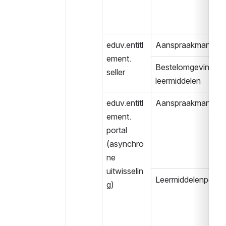
eduv.entitl
Aanspraakmanage
ement.
Bestelomgeving 
seller
leermiddelen
eduv.entitl
Aanspraakmanage
ement.
portal
(asynchro
ne 
uitwisselin
Leermiddelenportaa
g)