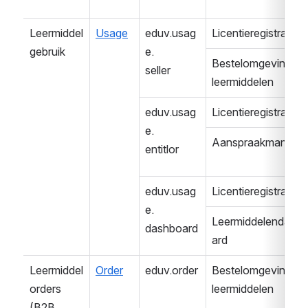
Leermiddel
Usage
eduv.usag
Licentieregistratie
gebruik
e.
Bestelomgeving 
seller
leermiddelen
eduv.usag
Licentieregistratie
e.
Aanspraakmanage
entitlor
eduv.usag
Licentieregistratie
e.
Leermiddelendash
dashboard
ard
Leermiddel
Order
eduv.order
Bestelomgeving 
orders 
leermiddelen
(B2B 