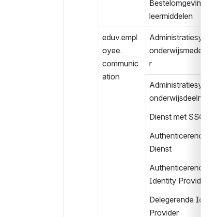
Bestelomgeving 
leermiddelen
eduv.empl
Administratiesystee
oyee.
onderwijsmedewer
communic
r
ation
Administratiesystee
onderwijsdeelneme
Dienst met SSO
Authenticerende 
Dienst
Authenticerende 
Identity Provider
Delegerende Identit
Provider