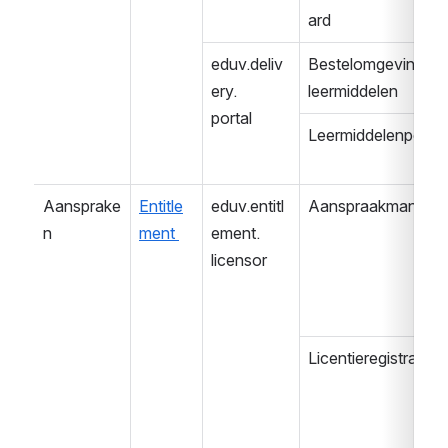
ard
eduv.deliv
Bestelomgeving 
ery.
leermiddelen
portal
Leermiddelenportaa
Aansprake
Entitle
eduv.entitl
Aanspraakmanage
n
ment 
ement.
licensor
Licentieregistratie