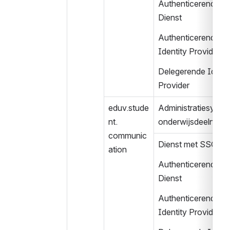
Authenticerende 
Dienst
Authenticerende 
Identity Provider
Delegerende Identit
Provider
eduv.stude
Administratiesystee
nt.
onderwijsdeelneme
communic
Dienst met SSO
ation
Authenticerende 
Dienst
Authenticerende 
Identity Provider