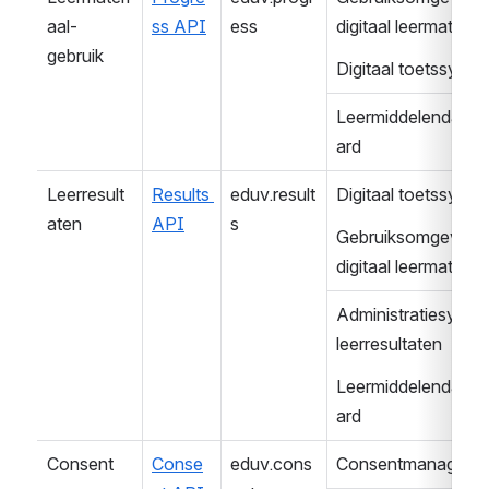
aal-
ss API
ess
digitaal leermateriaa
gebruik
Digitaal toetssyst
Leermiddelendash
ard
Leerresult
Results 
eduv.result
Digitaal toetssyst
aten
API
s
Gebruiksomgeving 
digitaal leermateriaa
Administratiesystee
leerresultaten
Leermiddelendash
ard
Consent
Conse
eduv.cons
Consentmanageme