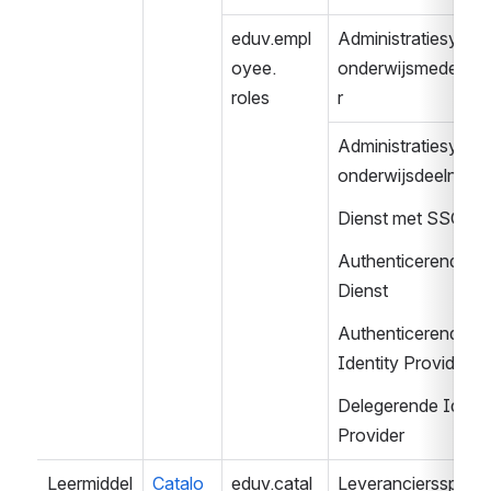
eduv.empl
Administratiesystee
oyee.
onderwijsmedewer
roles
r
Administratiesystee
onderwijsdeelneme
Dienst met SSO
Authenticerende 
Dienst
Authenticerende 
Identity Provider
Delegerende Identit
Provider
Leermiddel
Catalo
eduv.catal
Leveranciersspecif