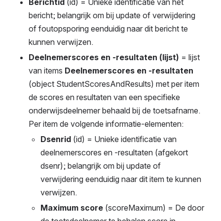
Berichtid
 (id) = Unieke identificatie van het 
bericht; belangrijk om bij update of verwijdering 
of foutopsporing eenduidig naar dit bericht te 
kunnen verwijzen.
Deelnemerscores en -resultaten (lijst)
 = lijst 
van items 
Deelnemerscores en -resultaten 
(object StudentScoresAndResults) met per item 
de scores en resultaten van een specifieke 
onderwijsdeelnemer behaald bij de toetsafname. 
Per item de volgende informatie-elementen:
Dsenrid
 (id) = Unieke identificatie van 
deelnemerscores en -resultaten (afgekort 
dsenr); belangrijk om bij update of 
verwijdering eenduidig naar dit item te kunnen 
verwijzen.
Maximum score 
(scoreMaximum) = De door 
de toetsdeelnemer te behalen score in 