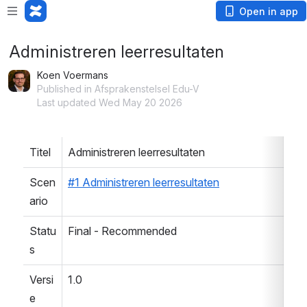
Open in app
Administreren leerresultaten
Koen Voermans
Published in Afsprakenstelsel Edu-V
Last updated Wed May 20 2026
Titel
Administreren leerresultaten
Scen
#1 Administreren leerresultaten
ario
Statu
Final - Recommended
s
Versi
1.0
e