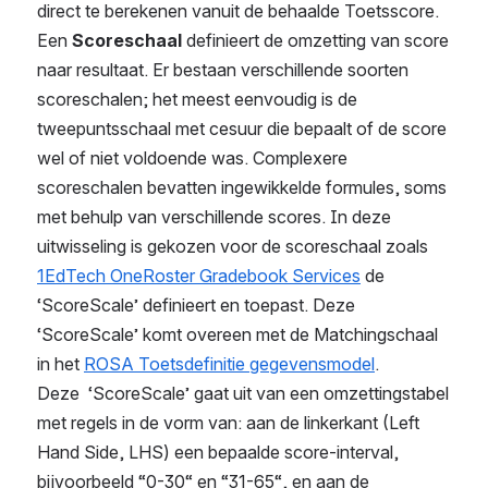
direct te berekenen vanuit de behaalde Toetsscore.
Een 
Scoreschaal 
definieert de omzetting van score 
naar resultaat. Er bestaan verschillende soorten 
scoreschalen; het meest eenvoudig is de 
tweepuntsschaal met cesuur die bepaalt of de score 
wel of niet voldoende was. Complexere 
scoreschalen bevatten ingewikkelde formules, soms 
met behulp van verschillende scores. In deze 
uitwisseling is gekozen voor de scoreschaal zoals 
1EdTech OneRoster Gradebook Services
 de 
‘ScoreScale’ definieert en toepast. Deze  
‘ScoreScale’ komt overeen met de Matchingschaal 
in het 
ROSA Toetsdefinitie gegevensmodel
.
Deze  ‘ScoreScale’ gaat uit van een omzettingstabel 
met regels in de vorm van: aan de linkerkant (Left 
Hand Side, LHS) een bepaalde score-interval, 
bijvoorbeeld “0-30“ en “31-65“, en aan de 