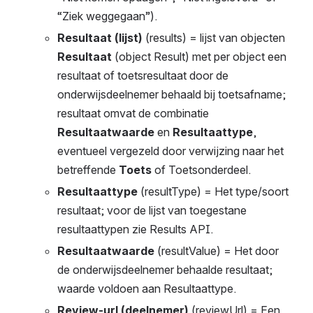
“Ziek weggegaan”). 
Resultaat (lijst)
 (results) = lijst van objecten 
Resultaat 
(object Result) met per object een 
resultaat of toetsresultaat door de 
onderwijsdeelnemer behaald bij toetsafname; 
resultaat omvat de combinatie 
Resultaatwaarde 
en 
Resultaattype
, 
eventueel vergezeld door verwijzing naar het 
betreffende 
Toets 
of Toetsonderdeel.
Resultaattype
 (resultType) = Het type/soort 
resultaat; voor de lijst van toegestane 
resultaattypen zie Results API.  
Resultaatwaarde 
(resultValue) = Het door 
de onderwijsdeelnemer behaalde resultaat; 
waarde voldoen aan Resultaattype.
Review-url (deelnemer) 
(reviewUrl)
= Een 