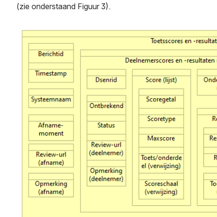
(zie onderstaand Figuur 3). 
Open