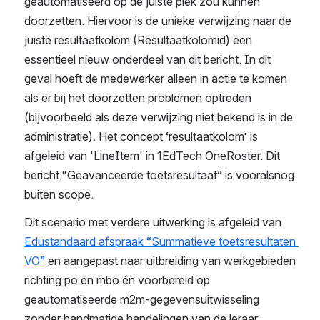
geautomatiseerd op de juiste plek zou kunnen 
doorzetten. Hiervoor is de unieke verwijzing naar de 
juiste resultaatkolom (Resultaatkolomid) een 
essentieel nieuw onderdeel van dit bericht. In dit 
geval hoeft de medewerker alleen in actie te komen 
als er bij het doorzetten problemen optreden 
(bijvoorbeeld als deze verwijzing niet bekend is in de 
administratie). Het concept ‘resultaatkolom’ is 
afgeleid van 'LineItem' in 1EdTech OneRoster. Dit 
bericht “Geavanceerde toetsresultaat” is vooralsnog 
buiten scope.
Dit scenario met verdere uitwerking is afgeleid van 
Edustandaard afspraak “Summatieve toetsresultaten 
VO”
 en aangepast naar uitbreiding van werkgebieden 
richting po en mbo én voorbereid op 
geautomatiseerde m2m-gegevensuitwisseling 
zonder handmatige handelingen van de leraar. 